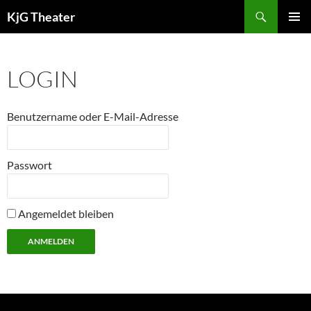
Zum
Suchen
KjG Theater
Inhalt
PRIMÄR
springen
MENÜ
LOGIN
Benutzername oder E-Mail-Adresse
Passwort
Angemeldet bleiben