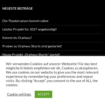
NEUESTE BEITRÄGE
Die Theatersaison kommt näher
Letztes Projekt für 2027 angekündigt!
Kennst du Orpheus?
Proben zu Orpheus Shorts sind gestartet!
Neues Projekt „Orpheus Shorts“ startet!
Wir verwenden Cookies auf unserer Webseite! Für das best
mögliche Erlebnis empfehlen wir dir, Cookies zu akzeptieren.
We use cookies on our website to give you the most relevant
Datenschutzerklärung
Stolz präsentiert von WordPress
experience by remembering your preferences and repeat
visits. By clicking “Accept”, you consent to the use of ALL the
cookies.
Cookie settings
ACCEPT