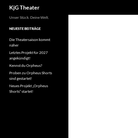
Suchen
KjG Theater
Zum
Unser Stück. Deine Welt.
Inhalt
NEUESTE BEITRÄGE
springen
Die Theatersaison kommt
näher
Letztes Projekt für 2027
angekündigt!
Kennst du Orpheus?
Proben zu Orpheus Shorts
sind gestartet!
Neues Projekt „Orpheus
Shorts“ startet!