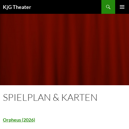
Zum
Suchen
KjG Theater
Inhalt
PRIMÄR
springen
MENÜ
SPIELPLAN & KARTEN
Orpheus (2026)