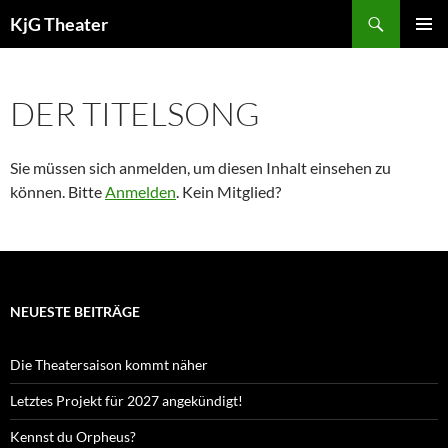
Zum
Suchen
KjG Theater
Inhalt
PRIMÄR
springen
MENÜ
DER TITELSONG
Sie müssen sich anmelden, um diesen Inhalt einsehen zu
können. Bitte
Anmelden
. Kein Mitglied?
NEUESTE BEITRÄGE
Die Theatersaison kommt näher
Letztes Projekt für 2027 angekündigt!
Kennst du Orpheus?