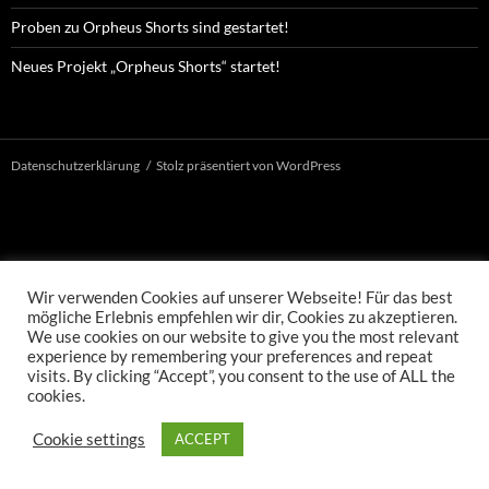
Proben zu Orpheus Shorts sind gestartet!
Neues Projekt „Orpheus Shorts“ startet!
Datenschutzerklärung
Stolz präsentiert von WordPress
Wir verwenden Cookies auf unserer Webseite! Für das best
mögliche Erlebnis empfehlen wir dir, Cookies zu akzeptieren.
We use cookies on our website to give you the most relevant
experience by remembering your preferences and repeat
visits. By clicking “Accept”, you consent to the use of ALL the
cookies.
Cookie settings
ACCEPT