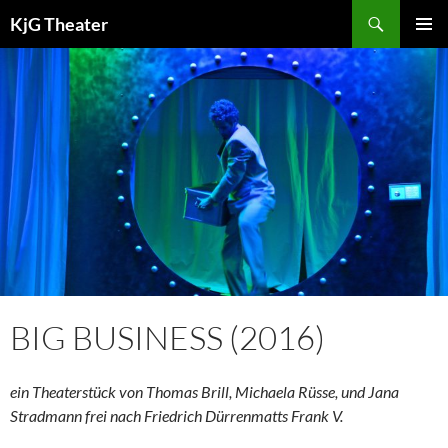
Zum
Suchen
KjG Theater
Inhalt
PRIMÄR
springen
MENÜ
BIG BUSINESS (2016)
ein Theaterstück von Thomas Brill, Michaela Rüsse, und Jana
Stradmann frei nach Friedrich Dürrenmatts Frank V.