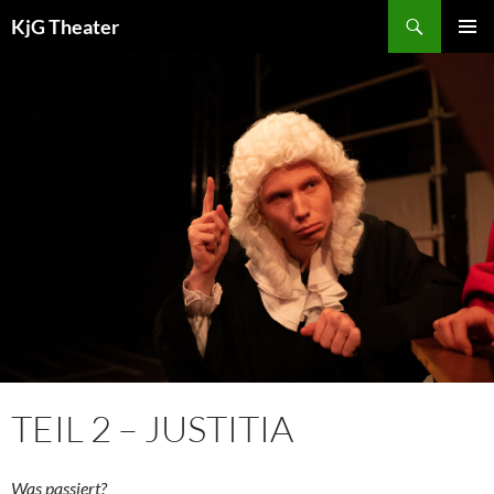
Zum
Suchen
KjG Theater
Inhalt
PRIMÄR
springen
MENÜ
TEIL 2 – JUSTITIA
Was passiert?