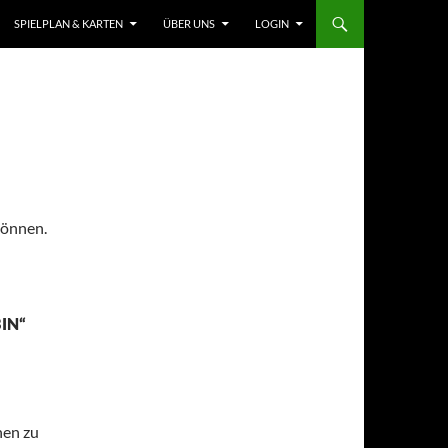
SPIELPLAN & KARTEN
ÜBER UNS
LOGIN
können.
IN“
hen zu