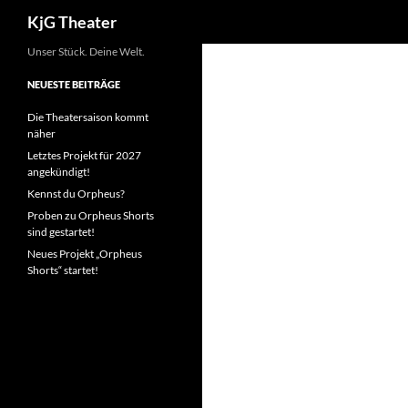
Suchen
KjG Theater
Zum
Unser Stück. Deine Welt.
Inhalt
NEUESTE BEITRÄGE
springen
Die Theatersaison kommt
näher
Letztes Projekt für 2027
angekündigt!
Kennst du Orpheus?
Proben zu Orpheus Shorts
sind gestartet!
Neues Projekt „Orpheus
Shorts“ startet!