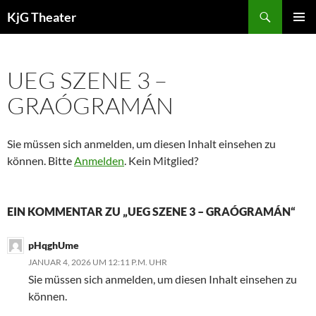
Zum
Suchen
KjG Theater
Inhalt
PRIMÄR
springen
MENÜ
UEG SZENE 3 –
GRAÓGRAMÁN
Sie müssen sich anmelden, um diesen Inhalt einsehen zu
können. Bitte
Anmelden
. Kein Mitglied?
EIN KOMMENTAR ZU „UEG SZENE 3 – GRAÓGRAMÁN“
pHqghUme
JANUAR 4, 2026 UM 12:11 P.M. UHR
Sie müssen sich anmelden, um diesen Inhalt einsehen zu
können.