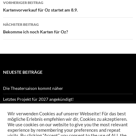
Beitragsnavigation
VORHERIGER BEITRAG
Kartenvorverkauf für Oz startet am 8.9.
NÄCHSTER BEITRAG
Bekomme ich noch Karten für Oz?
NEUESTE BEITRÄGE
Die Theatersaison kommt näher
Letztes Projekt für 2027 angekündigt!
Kennst du Orpheus?
Wir verwenden Cookies auf unserer Webseite! Für das best
mögliche Erlebnis empfehlen wir dir, Cookies zu akzeptieren.
Proben zu Orpheus Shorts sind gestartet!
We use cookies on our website to give you the most relevant
experience by remembering your preferences and repeat
Neues Projekt „Orpheus Shorts“ startet!
visits. By clicking “Accept”, you consent to the use of ALL the