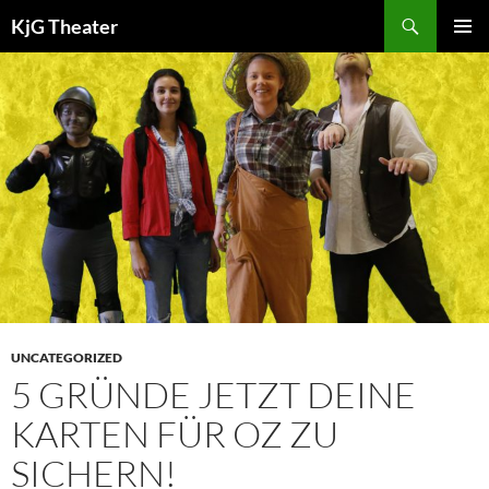
Zum
Suchen
KjG Theater
Inhalt
PRIMÄR
springen
MENÜ
UNCATEGORIZED
5 GRÜNDE JETZT DEINE
KARTEN FÜR OZ ZU
SICHERN!