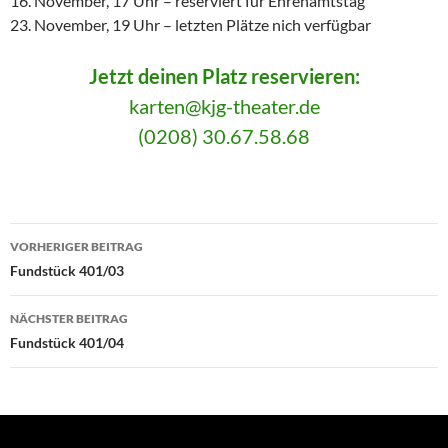
16. November, 17 Uhr – reserviert für Ehrenamtstag
23. November, 19 Uhr – letzten Plätze nich verfügbar
Jetzt deinen Platz reservieren:
karten@kjg-theater.de
(0208) 30.67.58.68
Beitragsnavigation
VORHERIGER BEITRAG
Fundstück 401/03
NÄCHSTER BEITRAG
Fundstück 401/04