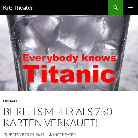
Zum
Suchen
KjG Theater
Inhalt
PRIMÄR
springen
MENÜ
UPDATE
BEREITS MEHR ALS 750
KARTEN VERKAUFT!
SEPTEMBER 24, 2024
KJGTHEATER