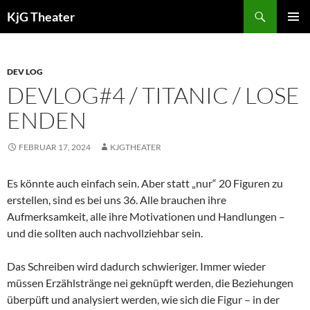
Zum
Suchen
KjG Theater
Inhalt
PRIMÄR
springen
MENÜ
DEV LOG
DEVLOG#4 / TITANIC / LOSE
ENDEN
FEBRUAR 17, 2024
KJGTHEATER
Es könnte auch einfach sein. Aber statt „nur“ 20 Figuren zu
erstellen, sind es bei uns 36. Alle brauchen ihre
Aufmerksamkeit, alle ihre Motivationen und Handlungen –
und die sollten auch nachvollziehbar sein.
Das Schreiben wird dadurch schwieriger. Immer wieder
müssen Erzählstränge nei geknüpft werden, die Beziehungen
überpüft und analysiert werden, wie sich die Figur – in der