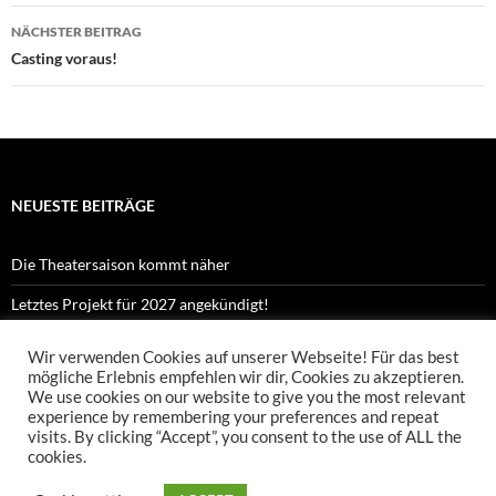
NÄCHSTER BEITRAG
Casting voraus!
NEUESTE BEITRÄGE
Die Theatersaison kommt näher
Letztes Projekt für 2027 angekündigt!
Kennst du Orpheus?
Wir verwenden Cookies auf unserer Webseite! Für das best
mögliche Erlebnis empfehlen wir dir, Cookies zu akzeptieren.
Proben zu Orpheus Shorts sind gestartet!
We use cookies on our website to give you the most relevant
experience by remembering your preferences and repeat
Neues Projekt „Orpheus Shorts“ startet!
visits. By clicking “Accept”, you consent to the use of ALL the
cookies.