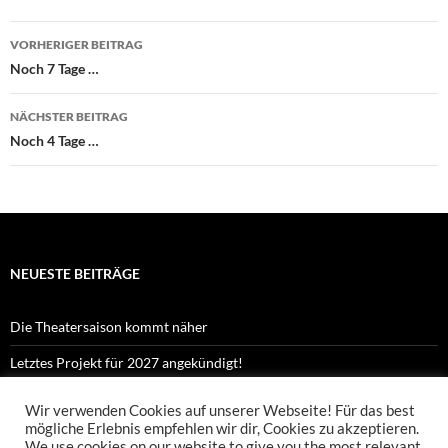
Beitragsnavigation
VORHERIGER BEITRAG
Noch 7 Tage …
NÄCHSTER BEITRAG
Noch 4 Tage …
NEUESTE BEITRÄGE
Die Theatersaison kommt näher
Letztes Projekt für 2027 angekündigt!
Kennst du Orpheus?
Wir verwenden Cookies auf unserer Webseite! Für das best
mögliche Erlebnis empfehlen wir dir, Cookies zu akzeptieren.
Proben zu Orpheus Shorts sind gestartet!
We use cookies on our website to give you the most relevant