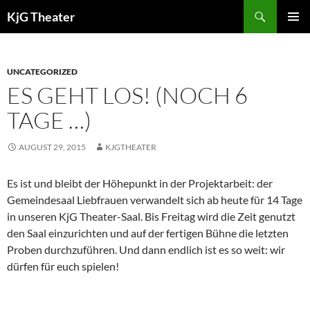
Zum
Suchen
KjG Theater
Inhalt
PRIMÄR
springen
MENÜ
UNCATEGORIZED
ES GEHT LOS! (NOCH 6
TAGE …)
AUGUST 29, 2015
KJGTHEATER
Es ist und bleibt der Höhepunkt in der Projektarbeit: der
Gemeindesaal Liebfrauen verwandelt sich ab heute für 14 Tage
in unseren KjG Theater-Saal. Bis Freitag wird die Zeit genutzt
den Saal einzurichten und auf der fertigen Bühne die letzten
Proben durchzuführen. Und dann endlich ist es so weit: wir
dürfen für euch spielen!