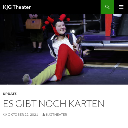
Zum
Suchen
KjG Theater
Inhalt
PRIMÄR
springen
MENÜ
UPDATE
ES GIBT NOCH KARTEN
OKTOBER 22, 2021
KJGTHEATER