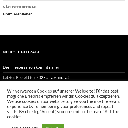
NÄCHSTER BEITRAG
Premierenfieber
NEUESTE BEITRÄGE
Die Theatersaison kommt näher
Letztes Projekt für 2027 angekündigt!
Kennst du Orpheus?
Wir verwenden Cookies auf unserer Webseite! Für das best
mögliche Erlebnis empfehlen wir dir, Cookies zu akzeptieren.
Proben zu Orpheus Shorts sind gestartet!
We use cookies on our website to give you the most relevant
experience by remembering your preferences and repeat
Neues Projekt „Orpheus Shorts“ startet!
visits. By clicking “Accept”, you consent to the use of ALL the
cookies.