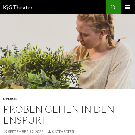
Zum
Suchen
KjG Theater
Inhalt
PRIMÄR
springen
MENÜ
UPDATE
PROBEN GEHEN IN DEN
ENSPURT
SEPTEMBER 19, 2022
KJGTHEATER