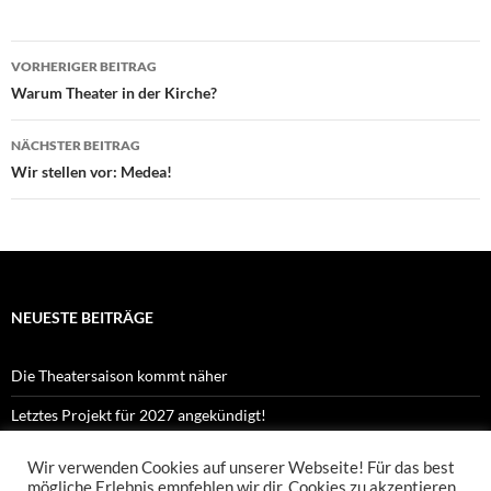
Beitragsnavigation
VORHERIGER BEITRAG
Warum Theater in der Kirche?
NÄCHSTER BEITRAG
Wir stellen vor: Medea!
NEUESTE BEITRÄGE
Die Theatersaison kommt näher
Letztes Projekt für 2027 angekündigt!
Kennst du Orpheus?
Wir verwenden Cookies auf unserer Webseite! Für das best
mögliche Erlebnis empfehlen wir dir, Cookies zu akzeptieren.