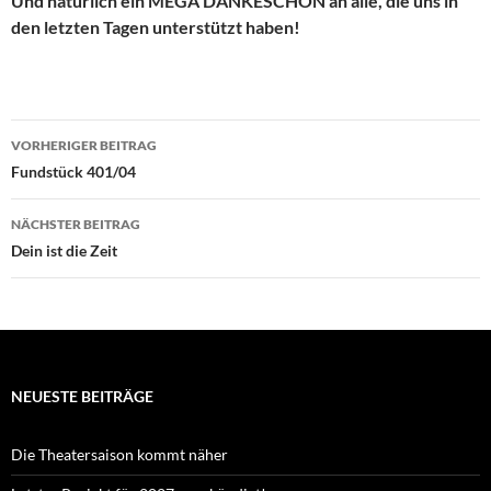
Und natürlich ein MEGA DANKESCHÖN an alle, die uns in
den letzten Tagen unterstützt haben!
Beitragsnavigation
VORHERIGER BEITRAG
Fundstück 401/04
NÄCHSTER BEITRAG
Dein ist die Zeit
NEUESTE BEITRÄGE
Die Theatersaison kommt näher