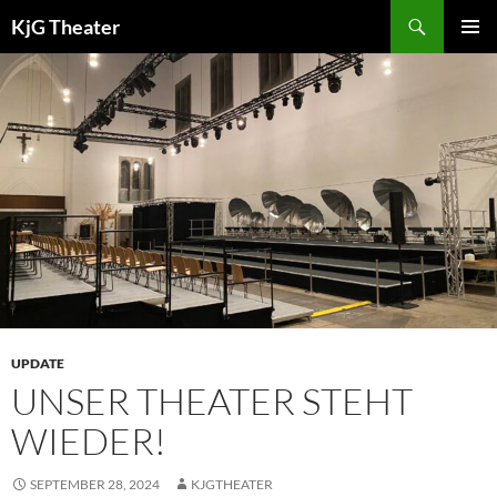
Zum
Suchen
KjG Theater
Inhalt
PRIMÄR
springen
MENÜ
UPDATE
UNSER THEATER STEHT
WIEDER!
SEPTEMBER 28, 2024
KJGTHEATER