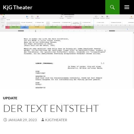
Zum
Suchen
KjG Theater
Inhalt
PRIMÄR
springen
MENÜ
UPDATE
DER TEXT ENTSTEHT
JANUAR 29, 2023
KJGTHEATER