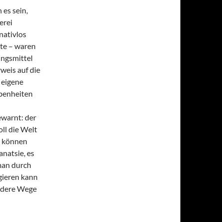
 es sein,
erei
nativlos
te – waren
ungsmittel
weis auf die
 eigene
ebenheiten
ewarnt: der
ll die Welt
n können
anatsie, es
man durch
gieren kann
andere Wege