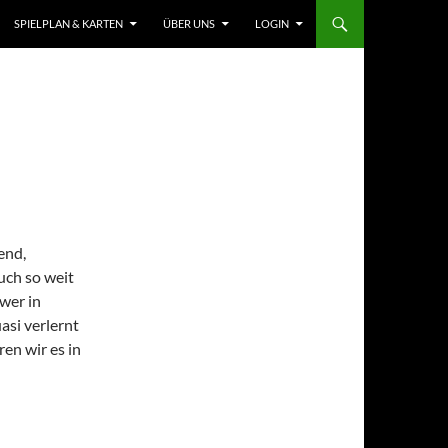
SPIELPLAN & KARTEN
ÜBER UNS
LOGIN
end,
uch so weit
wer in
asi verlernt
en wir es in