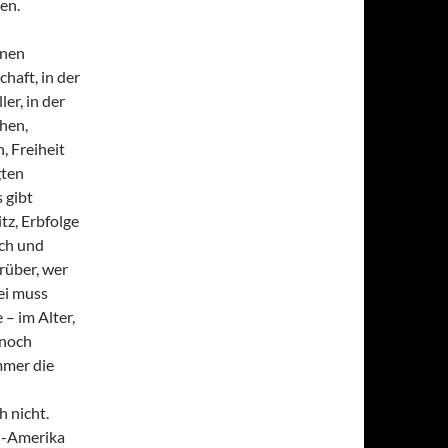
en.
inen
haft, in der
er, in der
hen,
, Freiheit
gten
 gibt
tz, Erbfolge
sch und
rüber, wer
bei muss
 – im Alter,
nnoch
mmer die
h nicht.
rd-Amerika