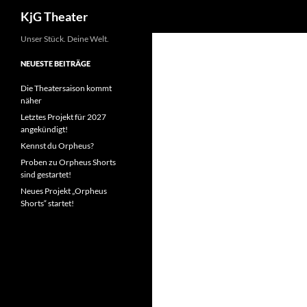
Suchen
KjG Theater
Zum
Unser Stück. Deine Welt.
Inhalt
NEUESTE BEITRÄGE
springen
Die Theatersaison kommt
näher
Letztes Projekt für 2027
angekündigt!
Kennst du Orpheus?
Proben zu Orpheus Shorts
sind gestartet!
Neues Projekt „Orpheus
Shorts“ startet!