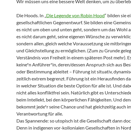
Wir müssen uns eine bessere Welt denken, um zu überleb
Die Hoods. In „
Die Legende von Robin Hood
“ bilden sie e
gesellschaftlichen Gegenentwurf. Sie bilden eine Gemeinsc
es nicht um oben und unten geht, sondern um das Wohl all
es nicht darum geht, seine eigenen Wünsche zu verwirklic
sondern allen, gleich welche Voraussetzung sie mitbringen
und Gleichstellung zu ermöglichen. (Zum zu Grunde gele
Verständnis von Freiheit in einem späteren Post mehr). Es
keine*n Anführer*in, deren/dessen Anspruch sich aus Besi
oder Bestimmung ableitet – Führung ist situativ, dynami
zeitlich extrem begrenzt. Führung ist ein Herausfinden da
in welcher Situation die beste Option für alle ist. Und da
nicht alles konfliktfrei sein. Natürlich gibt es Unterschiede
beim Intellekt, bei den körperlichen Fähigkeiten. Und de
bekommt jede*r seine Chance und hat gleichzeitig auch i
Verantwortung für alle.
Das Spannende: so utopisch ist die Gesellschaft dann doc
Denn in indigenen vor-kollonialen Gesellschaften in No