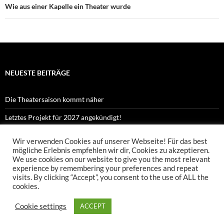
Wie aus einer Kapelle ein Theater wurde
NEUESTE BEITRÄGE
Die Theatersaison kommt näher
Letztes Projekt für 2027 angekündigt!
Kennst du Orpheus?
Wir verwenden Cookies auf unserer Webseite! Für das best
mögliche Erlebnis empfehlen wir dir, Cookies zu akzeptieren.
Proben zu Orpheus Shorts sind gestartet!
We use cookies on our website to give you the most relevant
experience by remembering your preferences and repeat
Neues Projekt „Orpheus Shorts“ startet!
visits. By clicking “Accept”, you consent to the use of ALL the
cookies.
Cookie settings
ACCEPT
Datenschutzerklärung
Stolz präsentiert von WordPress