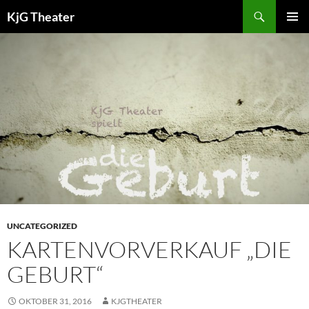
Zum
Suchen
KjG Theater
Inhalt
PRIMÄR
springen
MENÜ
UNCATEGORIZED
KARTENVORVERKAUF „DIE
GEBURT“
OKTOBER 31, 2016
KJGTHEATER