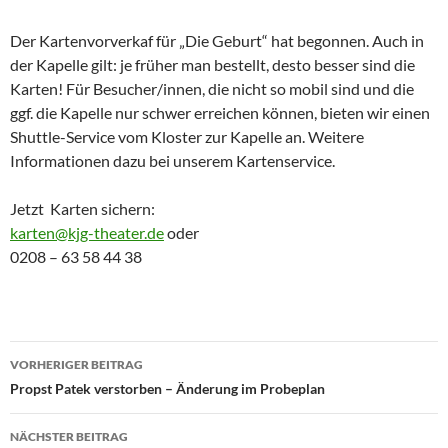
Der Kartenvorverkaf für „Die Geburt“ hat begonnen. Auch in
der Kapelle gilt: je früher man bestellt, desto besser sind die
Karten! Für Besucher/innen, die nicht so mobil sind und die
ggf. die Kapelle nur schwer erreichen können, bieten wir einen
Shuttle-Service vom Kloster zur Kapelle an. Weitere
Informationen dazu bei unserem Kartenservice.
Jetzt Karten sichern:
karten@kjg-theater.de
oder
0208 – 63 58 44 38
Beitragsnavigation
VORHERIGER BEITRAG
Propst Patek verstorben – Änderung im Probeplan
NÄCHSTER BEITRAG