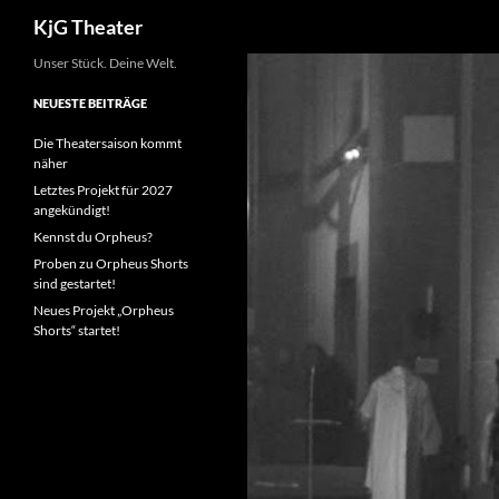
Suchen
KjG Theater
Zum
Unser Stück. Deine Welt.
Inhalt
NEUESTE BEITRÄGE
springen
Die Theatersaison kommt
näher
Letztes Projekt für 2027
angekündigt!
Kennst du Orpheus?
Proben zu Orpheus Shorts
sind gestartet!
Neues Projekt „Orpheus
Shorts“ startet!