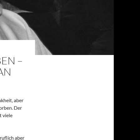
EN –
AN
kheit, aber
orben. Der
 viele
ruflich aber