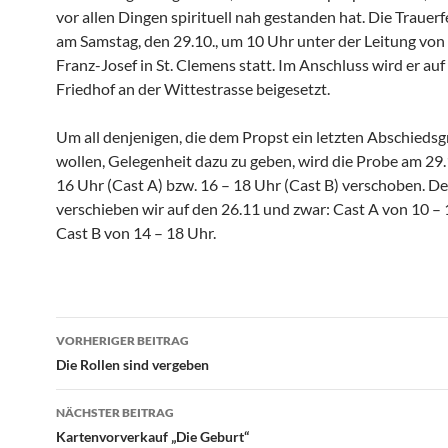
vor allen Dingen spirituell nah gestanden hat. Die Trauerf
am Samstag, den 29.10., um 10 Uhr unter der Leitung von
Franz-Josef in St. Clemens statt. Im Anschluss wird er au
Friedhof an der Wittestrasse beigesetzt.
Um all denjenigen, die dem Propst ein letzten Abschieds
wollen, Gelegenheit dazu zu geben, wird die Probe am 29.
16 Uhr (Cast A) bzw. 16 – 18 Uhr (Cast B) verschoben. D
verschieben wir auf den 26.11 und zwar: Cast A von 10 –
Cast B von 14 – 18 Uhr.
Beitragsnavigation
VORHERIGER BEITRAG
Die Rollen sind vergeben
NÄCHSTER BEITRAG
Kartenvorverkauf „Die Geburt“