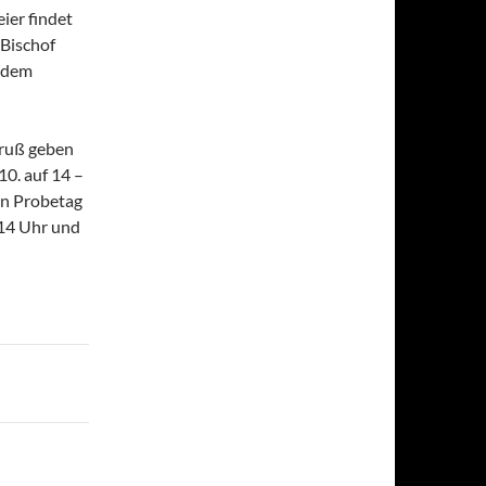
eier findet
 Bischof
f dem
gruß geben
10. auf 14 –
en Probetag
 14 Uhr und